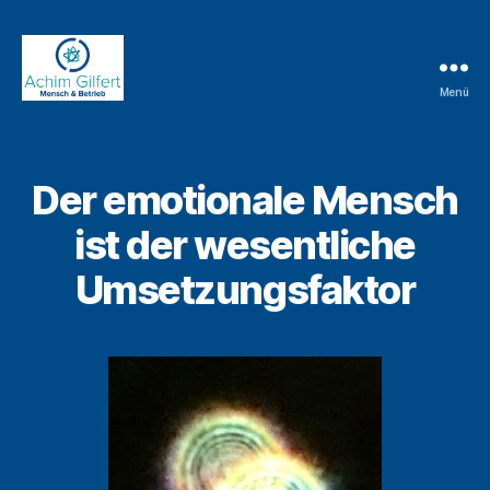
Menü
Achim
Gilfert
-
Mensch
Der emotionale Mensch
&
Betrieb
ist der wesentliche
Umsetzungsfaktor